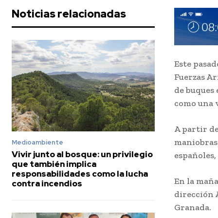
Noticias relacionadas
Este pasado
Fuerzas Ar
de buques 
como una v
A partir de
maniobras 
Medioambiente
Vivir junto al bosque: un privilegio
españoles,
que también implica
responsabilidades como la lucha
En la maña
contra incendios
dirección 
Granada.