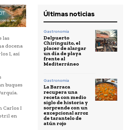
Últimas noticias
Gastronomía
Delpuerto
 las
Chiringuito, el
na docena
placer de alargar
un día de playa
os I, así
frente al
Mediterráneo
s
Gastronomía
an buques
La Barraca
recupera una
Turquía.
receta con medio
siglo de historia y
sorprende con un
n Carlos I
excepcional arroz
tril en
de tarantelo de
atún rojo