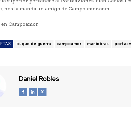
fía superior pertenece al Portaaviones Juan Carlos I e
e, nos la manda un amigo de Campoamor.com.
s en Campoamor
UETAS
buque de guerra
campoamor
maniobras
portaav
Daniel Robles