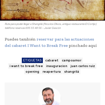
Ruta para poder llegar a Shangrilá (finca los Olivos, antiguo restaurante El Cortijo)
teléfono reservas 695 55 48 56 – Javier Gascón
Puedes también
reservar para las actuaciones
del cabaret I Want to Break Free
pinchado aquí
ETIQUETAS
cabaret
campoamor
i want to break free
inauguracion
juan carlos ruiz
opening
reapertura
shangrilá