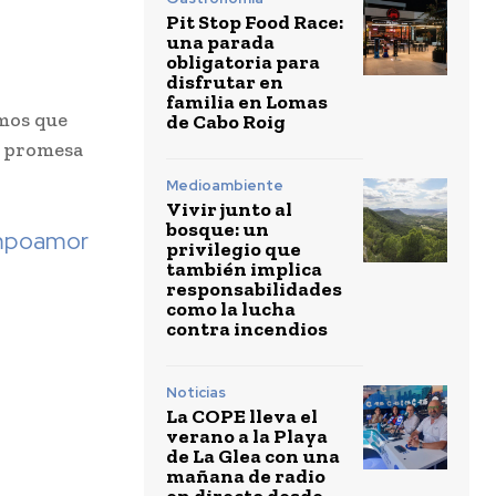
Pit Stop Food Race:
una parada
obligatoria para
disfrutar en
familia en Lomas
imos que
de Cabo Roig
a promesa
Medioambiente
Vivir junto al
bosque: un
ampoamor
privilegio que
también implica
responsabilidades
como la lucha
contra incendios
Noticias
La COPE lleva el
verano a la Playa
de La Glea con una
mañana de radio
en directo desde