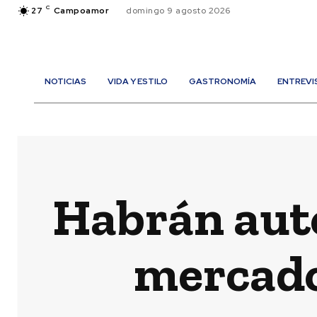
C
27
Campoamor
domingo 9 agosto 2026
NOTICIAS
VIDA Y ESTILO
GASTRONOMÍA
ENTREVI
Habrán auto
mercado