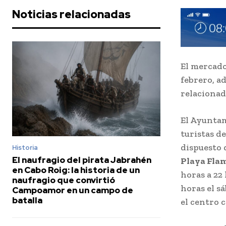
Noticias relacionadas
El mercado
febrero, a
relacionad
El Ayuntam
turistas de
dispuesto 
Historia
El naufragio del pirata Jabrahén
Playa Flam
en Cabo Roig: la historia de un
horas a 22 
naufragio que convirtió
horas el s
Campoamor en un campo de
batalla
el centro 