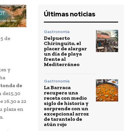
Últimas noticias
Gastronomía
Delpuerto
 5 de
Chiringuito, el
placer de alargar
un día de playa
frente al
Mediterráneo
tes y
 ha
Gastronomía
rotonda de
La Barraca
recupera una
n de15.30
receta con medio
e 16.30 a 22
siglo de historia y
sorprende con un
u plaza en
excepcional arroz
s.
de tarantelo de
atún rojo