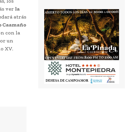
s, los
ás ver
la
edará atrás
do Caamaño
n con la
por un
lo XV.