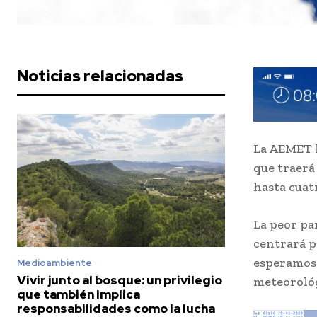
Noticias relacionadas
La AEMET h
que traerá
hasta cuat
La peor pa
centrará p
esperamos 
Medioambiente
Vivir junto al bosque: un privilegio
meteorológ
que también implica
responsabilidades como la lucha