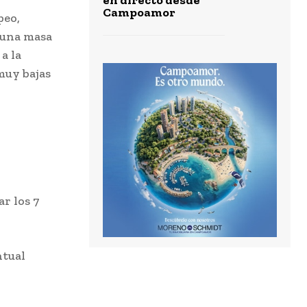
Campoamor
peo,
e una masa
a la
muy bajas
r los 7
ntual