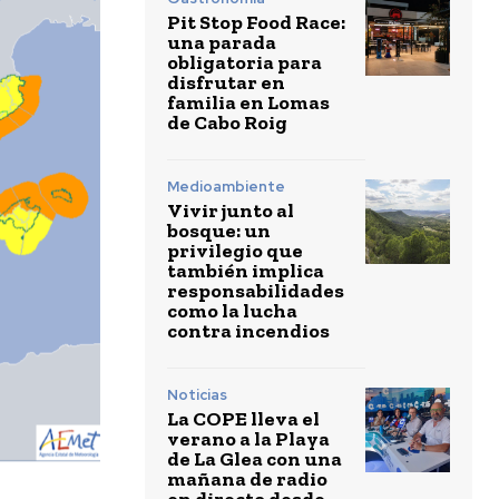
Pit Stop Food Race:
una parada
obligatoria para
disfrutar en
familia en Lomas
de Cabo Roig
Medioambiente
Vivir junto al
bosque: un
privilegio que
también implica
responsabilidades
como la lucha
contra incendios
Noticias
La COPE lleva el
verano a la Playa
de La Glea con una
mañana de radio
en directo desde