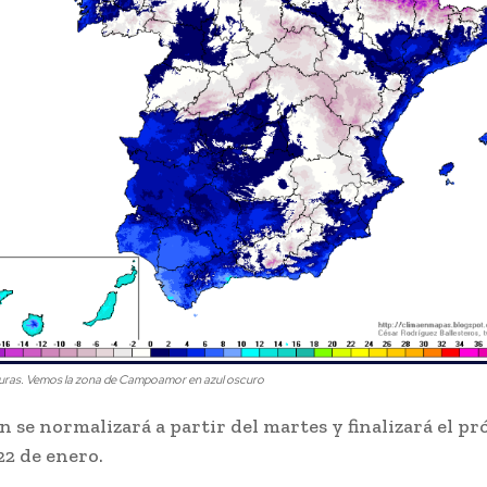
ras. Vemos la zona de Campoamor en azul oscuro
ón se normalizará a partir del martes y finalizará el p
22 de enero.