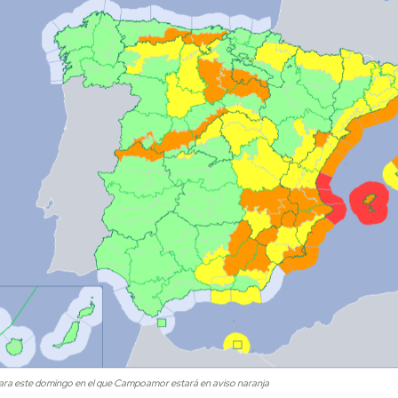
a este domingo en el que Campoamor estará en aviso naranja