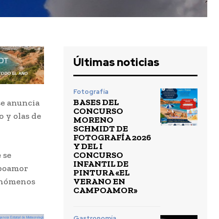
Últimas noticias
Fotografía
BASES DEL
se anuncia
CONCURSO
o y olas de
MORENO
SCHMIDT DE
FOTOGRAFÍA 2026
Y DEL I
CONCURSO
 se
INFANTIL DE
mpoamor
PINTURA «EL
VERANO EN
fenómenos
CAMPOAMOR»
Gastronomía