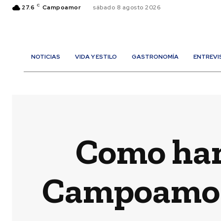
C
27.6
Campoamor
sábado 8 agosto 2026
NOTICIAS
VIDA Y ESTILO
GASTRONOMÍA
ENTREVI
Como han 
Campoamor 