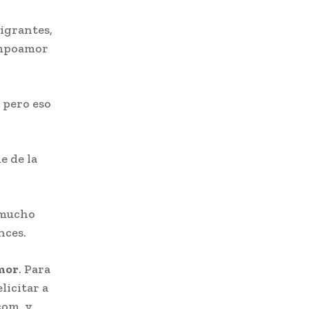
igrantes,
Campoamor
 pero eso
e de la
 mucho
nces.
mor
. Para
licitar a
com, y