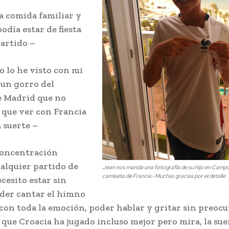
a comida familiar y
podía estar de fiesta
partido –
o lo he visto con mi
 un gorro del
e Madrid que no
 que ver con Francia
 suerte –
oncentración
alquier partido de
Jean nos manda una fotografía de su hijo en Camp
camiseta de Francia- Muchas gracias por el detalle
cesito estar sin
der cantar el himno
 con toda la emoción, poder hablar y gritar sin preoc
 que Croacia ha jugado incluso mejor pero mira, la sue