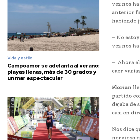
vez nos ha
anterior f
habiendo 
– No estoy
vez nos ha
Vida y estilo
– Ahora el
Campoamor se adelanta al verano:
caer varia
playas llenas, más de 30 grados y
un mar espectacular
Florian
lle
partido co
dejaba de 
casi en dir
Nos dice q
nervioso q