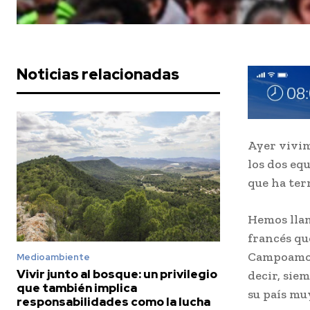
Noticias relacionadas
Ayer vivimo
los dos eq
que ha ter
Hemos lla
francés qu
Campoamor
Medioambiente
Vivir junto al bosque: un privilegio
decir, sie
que también implica
su país muy
responsabilidades como la lucha