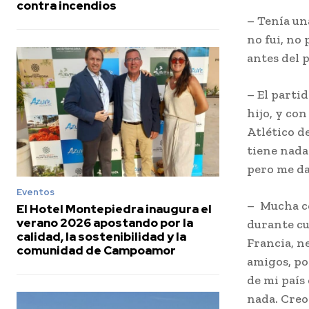
contra incendios
– Tenía un
no fui, no 
antes del 
– El partid
hijo, y con
Atlético d
tiene nada
pero me da
Eventos
– Mucha c
El Hotel Montepiedra inaugura el
verano 2026 apostando por la
durante cu
calidad, la sostenibilidad y la
Francia, ne
comunidad de Campoamor
amigos, po
de mi país
nada. Creo