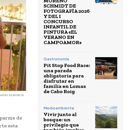
MORENO
SCHMIDT DE
FOTOGRAFÍA 2026
Y DEL I
CONCURSO
INFANTIL DE
PINTURA «EL
VERANO EN
CAMPOAMOR»
Gastronomía
Pit Stop Food Race:
una parada
obligatoria para
disfrutar en
familia en Lomas
de Cabo Roig
oamor luciendo la
Medioambiente
Vivir junto al
uparme de
bosque: un
privilegio que
rte esta
también implica