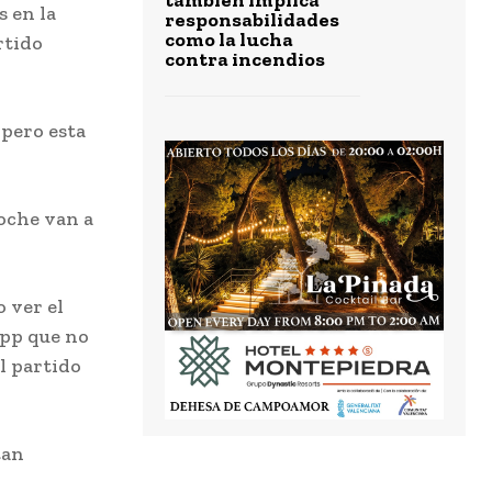
s en la
responsabilidades
como la lucha
rtido
contra incendios
 pero esta
noche van a
 ver el
app que no
l partido
tan