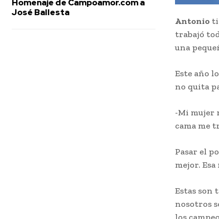
Homenaje de Campoamor.com a
José Ballesta
Antonio
ti
trabajó to
una pequeña
Este año l
no quita pa
-Mi mujer 
cama me tr
Pasar el p
mejor. Esa
Estas son 
nosotros s
los campeo